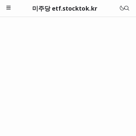
미주당 etf.stocktok.kr
아트온 TV
artsense.kr아아트센스
가나 투데이